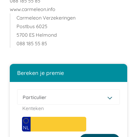
088 185 55 85
www.carmeleon.info
Carmeleon Verzekeringen
Postbus 6025
5700 ES Helmond
088 185 55 85
Bereken je premie
Kenteken
NL